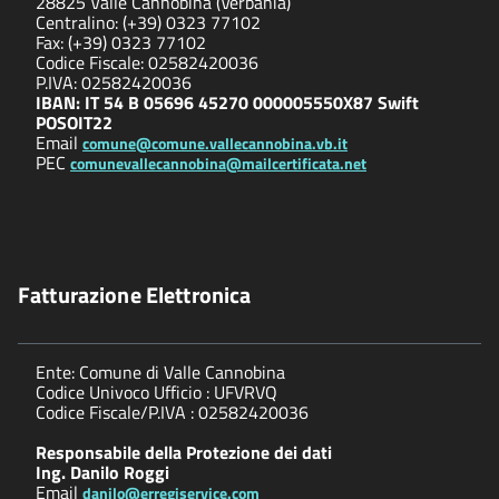
28825 Valle Cannobina (Verbania)
Centralino: (+39) 0323 77102
Fax: (+39) 0323 77102
Codice Fiscale: 02582420036
P.IVA: 02582420036
IBAN: IT 54 B 05696 45270 000005550X87 Swift
POSOIT22
Email
comune@comune.vallecannobina.vb.it
PEC
comunevallecannobina@mailcertificata.net
Fatturazione Elettronica
Ente: Comune di Valle Cannobina
Codice Univoco Ufficio : UFVRVQ
Codice Fiscale/P.IVA : 02582420036
Responsabile della Protezione dei dati
Ing. Danilo Roggi
Email
danilo@erregiservice.com