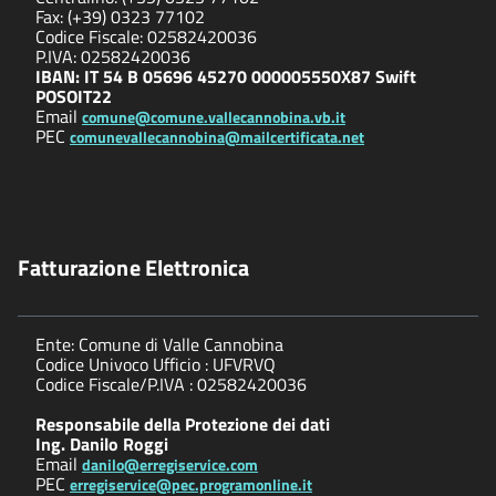
Fax: (+39) 0323 77102
Codice Fiscale: 02582420036
P.IVA: 02582420036
IBAN: IT 54 B 05696 45270 000005550X87 Swift
POSOIT22
Email
comune@comune.vallecannobina.vb.it
PEC
comunevallecannobina@mailcertificata.net
Fatturazione Elettronica
Ente: Comune di Valle Cannobina
Codice Univoco Ufficio : UFVRVQ
Codice Fiscale/P.IVA : 02582420036
Responsabile della Protezione dei dati
Ing. Danilo Roggi
Email
danilo@erregiservice.com
PEC
erregiservice@pec.programonline.it