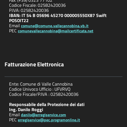
Fax: (+39) 0323 77102
Codice Fiscale: 02582420036
P.IVA: 02582420036
IBAN: IT 54 B 05696 45270 000005550X87 Swift
POSOIT22
Email
comune@comune.vallecannobina.vb.it
PEC
comunevallecannobina@mailcertificata.net
Fatturazione Elettronica
Ente: Comune di Valle Cannobina
Codice Univoco Ufficio : UFVRVQ
Codice Fiscale/P.IVA : 02582420036
Responsabile della Protezione dei dati
Ing. Danilo Roggi
Email
danilo@erregiservice.com
PEC
erregiservice@pec.programonline.it