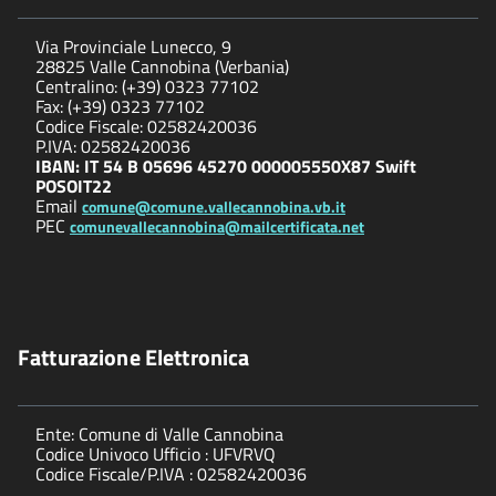
Via Provinciale Lunecco, 9
28825 Valle Cannobina (Verbania)
Centralino: (+39) 0323 77102
Fax: (+39) 0323 77102
Codice Fiscale: 02582420036
P.IVA: 02582420036
IBAN: IT 54 B 05696 45270 000005550X87 Swift
POSOIT22
Email
comune@comune.vallecannobina.vb.it
PEC
comunevallecannobina@mailcertificata.net
Fatturazione Elettronica
Ente: Comune di Valle Cannobina
Codice Univoco Ufficio : UFVRVQ
Codice Fiscale/P.IVA : 02582420036